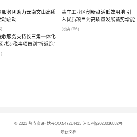
联服务团助力云南文山高质
莘庄工业区创新盘活低效用地 引
活动启动
入优质项目为高质量发展蓄势增能
6)
阅读
(66)
税收服务支持长三角一体化
区域涉税事项告别“折返跑”
4)
© 2023
热点资讯
- 站长QQ:547214413
沪ICP备2020036882号
最新文档