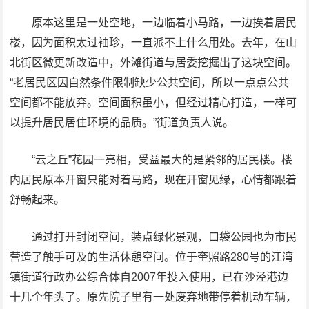
原本这里是一处空地，一边临着小马路，一边挨着居民
楼，因为面积太过袖珍，一直派不上什么用处。去年，在山
北街区微更新改造中，外滩街道与居委挖掘出了这块空间。
“老居民区因自然条件限制缺少公共空间，所以一点点公共
空间都不能放弃。空间面积虽小，但经过精心打造，一样可
以提升居民居住环境的品质。”街道负责人说。
“云之丘”花园一亮相，受益最大的是紧邻的居民楼。楼
内居民原本开窗只能对着马路，现在开窗见绿，心情都跟着
舒畅起来。
通过打开封闭空间，装点绿化景观，口袋公园也为市民
营造了触手可及的生活休憩空间。位于奎照路280号的江湾
镇街道行政办公综合体自2007年投入使用，已在沙泾港边
十几个年头了。原先院子里有一处废弃地带停着机动车辆，