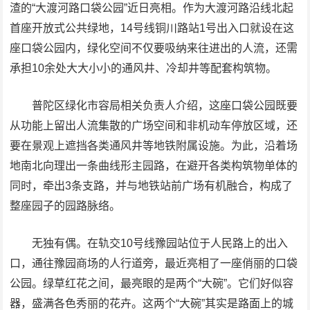
渣的“大渡河路口袋公园”近日亮相。作为大渡河路沿线北起
首座开放式公共绿地，14号线铜川路站1号出入口就设在这
座口袋公园内，绿化空间不仅要吸纳来往进出的人流，还需
承担10余处大大小小的通风井、冷却井等配套构筑物。
普陀区绿化市容局相关负责人介绍，这座口袋公园既要
从功能上留出人流集散的广场空间和非机动车停放区域，还
要在景观上遮挡各类通风井等地铁附属设施。为此，沿着场
地南北向理出一条曲线形主园路，在避开各类构筑物单体的
同时，牵出3条支路，并与地铁站前广场有机融合，构成了
整座园子的园路脉络。
无独有偶。在轨交10号线豫园站位于人民路上的出入
口，通往豫园商场的人行道旁，最近亮相了一座俏丽的口袋
公园。绿草红花之间，最亮眼的是两个“大碗”。它们好似容
器，盛满各色秀丽的花卉。这两个“大碗”其实是路面上的城