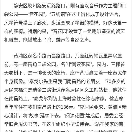
静安区胶州路安远路路口，则有座以音乐作为主题的口
袋公园——“音花园”。“五线谱”在这里衍化成了设计语言，
风琴符号攀上了廊架、步道变成了琴谱的模样、好像长笛一
样的座椅。特别的是，“音花园”设置了一组喇叭造型的留声
机雕塑，能播放出鸟鸣、蛙声等自然之声。
黄浦区茂名南路南昌路路口，几座红砖褐瓦里弄房屋
前，有一座街角口袋公园，名叫“阅读花园”。园内，三棵参
天老树下，是一排长长的座椅，座椅背后矗立着一座泰戈尔
半身铜像。“泰戈尔先生是我们南昌路的老朋友！”70多岁的
居民朱福海是瑞金二路街道茂名居民区义工站站长，他就住
在南昌路上。“泰戈尔到访上海时曾住在徐志摩家，徐志摩
当年就住在我们南昌路上的136弄。”应居民要求，黄浦区精
心设计，将“故事”延续下去。“阅读花园”建成后，居委会经
常联合周边书店，在这里组织小型读诗会。“站在我家的窗