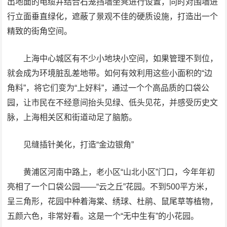
出地面的电缆井结合石笼挡墙坐凳进行设置，同时对围墙进
行立面垂直绿化，遮蔽了景观不佳的硬质设施，打造出一个
精致的街角空间。
上海中心城区有不少小地块小空间，如果管理不到位，
就会成为环境脏乱差地带。如何有效利用这些小面积的“边
角料”，将它们变为“上好料”，通过一个个高品质的口袋公
园，让市民在不经意间抬头见绿、低头见花，并感受历史文
脉，上海相关区和街道动足了脑筋。
见缝插针美化，打造“金边银角”
黄浦区河南中路上，老小区“山北小区”门口，今年年初
亮相了一个口袋公园——“云之丘”花园。不到500平方米，
呈三角形，花园中种着海棠、绣球、杜鹃、鼠尾草等植物，
五颜六色，非常好看。这是一个“无中生有”的小花园。