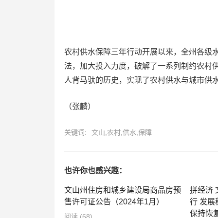
农村供水保障三年行动开展以来，全州各级
法，加大投入力度，破解了一系列制约农村
人背马驮的历史，实现了农村供水与城市供
（张麟）
关键词:
文山,农村,供水,保障
也许你也感兴趣：
文山州住房和城乡建设局商品房预
拼经济
售许可证公告（2024年1月）
行 发展
保持恢
阅读
(68)