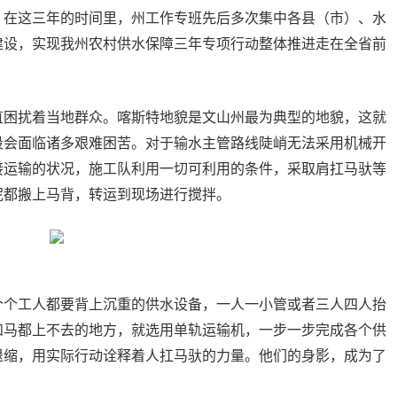
。在这三年的时间里，州工作专班先后多次集中各县（市）、水
建设，实现我州农村供水保障三年专项行动整体推进走在全省前
直困扰着当地群众。喀斯特地貌是文山州最为典型的地貌，这就
段会面临诸多艰难困苦。对于输水主管路线陡峭无法采用机械开
接运输的状况，施工队利用一切可利用的条件，采取肩扛马驮等
泥都搬上马背，转运到现场进行搅拌。
个个工人都要背上沉重的供水设备，一人一小管或者三人四人抬
和马都上不去的地方，就选用单轨运输机，一步一步完成各个供
退缩，用实际行动诠释着人扛马驮的力量。他们的身影，成为了