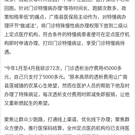
回跑。针对门诊特慢病办理“等待时间长、跑腿次数多、政
策知晓率低”的痛点，广南县医保局主动作为，对特慢病办
理环节“做减法”，将门诊特殊慢性病办理权限下放到二级以
上定点医疗机构，符合条件的特慢病患者便可在定点医疗机
构即时申请办理、打印门诊特慢病证，享受门诊特慢病待
遇。
“今年1月至4月我就诊72次，门诊透析治疗费用45000多
元，自己只支付了5000多元。”原本高昂的透析费用让广南
县莲城镇的农某心生绝望，然而在医护人员的帮助下他及时
办理了特殊病证，每次透析支付费用时即减免即报销，让他
又重新燃起生的希望。
聚焦让群众少跑路，打通线上渠道、优化线下办理；聚焦群
众方便办，推行医保码结算，全州定点医药机构均已支持医