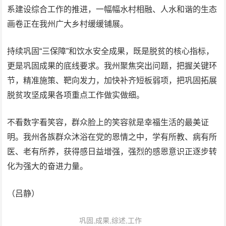
系建设综合工作的推进，一幅幅水村相融、人水和谐的生态
画卷正在我州广大乡村缓缓铺展。
持续巩固“三保障”和饮水安全成果，既是脱贫的核心指标，
更是巩固成果的底线要求。我州聚焦突出问题，把握关键环
节，精准施策、靶向发力，加快补齐短板弱项，把巩固拓展
脱贫攻坚成果各项重点工作做实做细。
不看数字看笑容，群众脸上的笑容就是幸福生活的最美证
明。我州各族群众沐浴在党的恩情之中，学有所教、病有所
医、老有所养，获得感日益增强，强烈的感恩意识正逐步转
化为强大的奋进力量。
（吕静）
巩固,成果,综述,工作