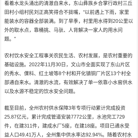
看着水龙头涌出的清澈自来水，东山彝族乡合掌行政村三丘
田村小组村民刘正高笑得合不拢嘴，“以前遇上下雨，家里
能装水的容器全部装满。到了旱季，村里用水得到20公里以
外的取水点，靠桶挑、马驮、人背解决一家人的用水问
题。”
农村饮水安全工程事关农民生活、农村发展，是农村重要的
基础设施。2022年11月30日，文山市全面实现了东山片区
的秀水、倮科、红土坡等8个村和开化镇铜厂片区13个村全
部通自来水。清澈的水流，有效解决了单一依靠小水窖供水
以及水源不稳定的饮水安全问题。
截至目前，全州农村供水保障3年专项行动累计完成投资
25.87亿元，累计完成管道安装7772公里，水池完工729
件，在建311件，建成水厂5座，在建18座。项目已通水受
益人口49.41万人，全州集中供水率达92.94%。随着农村水