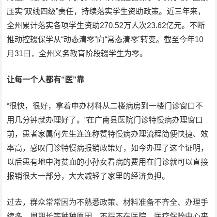
压实“双线四级”责任，持续落实学生资助政策。近三年来，
全州累计落实各项学生资助270.52万人次23.62亿元。不断
推动控辍保学从“动态清零”向“常态清零”转变。截至今年10
月31日，全州义务教育阶段辍学生为零。
让每一个人都有“医”靠
“很快，很好，拿着申办材料从二楼病房到一楼门诊窗口不
用几分钟就办理好了。”在广南县医院门诊特慢病办理窗口
前，患者家属何先生连连称赞特慢病办理流程简便快捷、效
率高，感叹门诊特慢病报销政策好，如今办理了这个证明，
以后患有地中海贫血的小孙女看病的费用在门诊就可以直接
报销很大一部分，大大减轻了家里的经济负担。
过去，群众常常因为不熟悉政策、材料准备不齐全、办理手
续多、周期长等种种原因，不得不在医院、医疗保险中心来