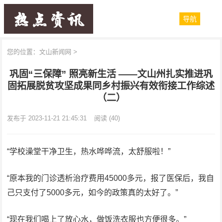
导航
您的位置：
文山新闻网
>
巩固“三保障” 照亮新生活 ——文山州扎实推进巩
固拓展脱贫攻坚成果同乡村振兴有效衔接工作综述
（二）
发布于 2023-11-21 21:45:31
阅读
(40)
“学校澡堂干净卫生，热水哗哗流，太舒服啦！”
“原本我的门诊透析治疗费用45000多元，报了医保后，我自
己只支付了5000多元，如今的政策真的太好了。”
“现在我们喝上了放心水，做饭洗衣服也方便很多。”