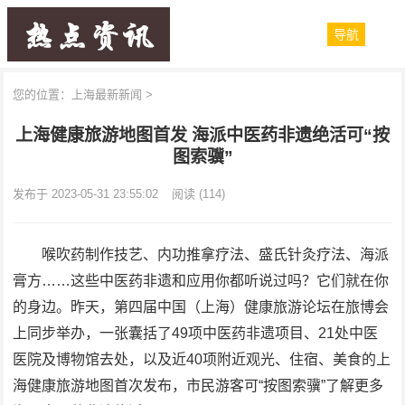
导航
您的位置：
上海最新新闻
>
上海健康旅游地图首发 海派中医药非遗绝活可“按
图索骥”
发布于 2023-05-31 23:55:02
阅读
(114)
喉吹药制作技艺、内功推拿疗法、盛氏针灸疗法、海派
膏方……这些中医药非遗和应用你都听说过吗？它们就在你
的身边。昨天，第四届中国（上海）健康旅游论坛在旅博会
上同步举办，一张囊括了49项中医药非遗项目、21处中医
医院及博物馆去处，以及近40项附近观光、住宿、美食的上
海健康旅游地图首次发布，市民游客可“按图索骥”了解更多