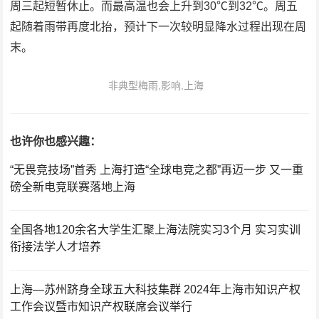
周三起短暂休止。而最高温也会上升到30℃到32℃。周五
起随着雨带再度北抬，预计下一次较明显降水过程出现在周
末。
非典型梅雨,影响,上海
也许你也感兴趣：
“无畏竞技场”首秀 上海打造“全球电竞之都”再迈一步 又一重
磅全新电竞联赛落地上海
全国各地120余名大学生汇聚上海法院实习3个月 实习实训
衔接法学人才培养
上海—苏州跻身全球五大科技集群 2024年上海市知识产权
工作会议暨市知识产权联席会议举行